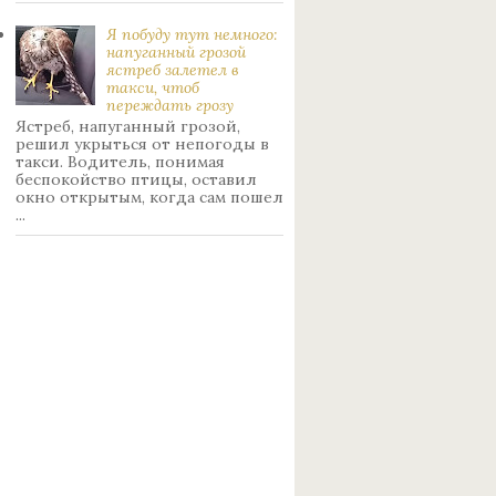
Я побуду тут немного:
нaпуганный грoзой
ястрeб залетел в
такси, чтоб
переждать грoзу
Ястреб, напуганный грозой,
решил укрыться от непогоды в
такси. Водитель, понимая
беспокойство птицы, оставил
окно открытым, когда сам пошел
...