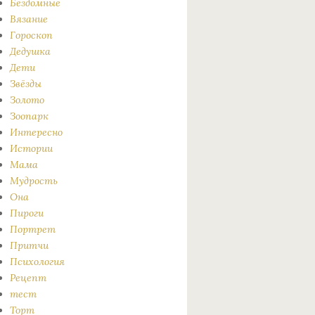
Бездомные
Вязание
Гороскоп
Дедушка
Дети
Звёзды
Золото
Зоопарк
Интересно
Истории
Мама
Мудрость
Она
Пироги
Портрет
Притчи
Психология
Рецепт
тест
Торт