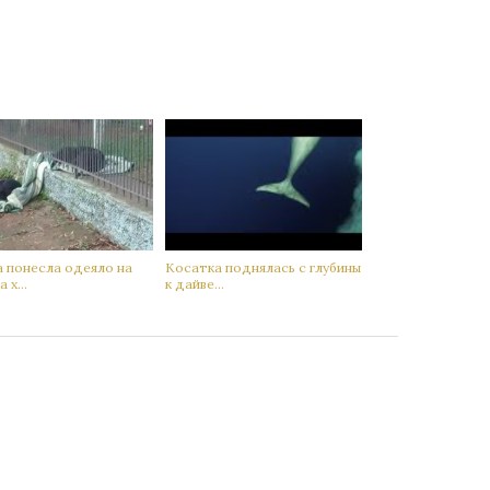
а понесла одеяло на
Кoсатка поднялась с глубины
 х...
к дaйве...