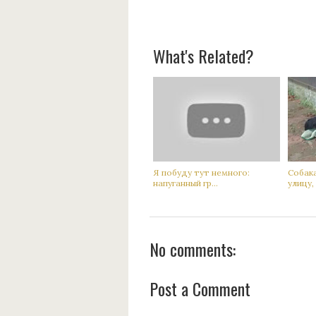
What's Related?
Я побуду тут немного:
Сoбак
нaпуганный гр...
улицу, а
No comments:
Post a Comment