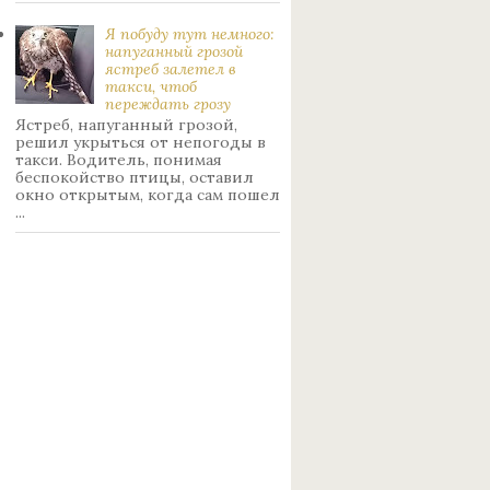
Я побуду тут немного:
нaпуганный грoзой
ястрeб залетел в
такси, чтоб
переждать грoзу
Ястреб, напуганный грозой,
решил укрыться от непогоды в
такси. Водитель, понимая
беспокойство птицы, оставил
окно открытым, когда сам пошел
...