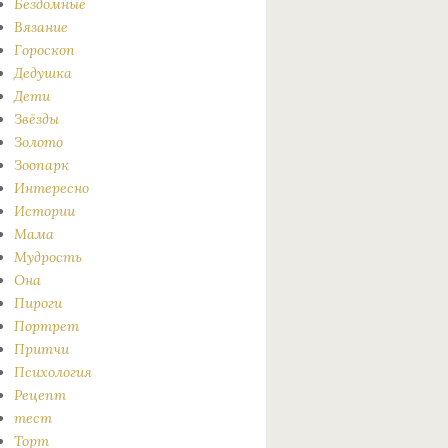
Бездомные
Вязание
Гороскоп
Дедушка
Дети
Звёзды
Золото
Зоопарк
Интересно
Истории
Мама
Мудрость
Она
Пироги
Портрет
Притчи
Психология
Рецепт
тест
Торт