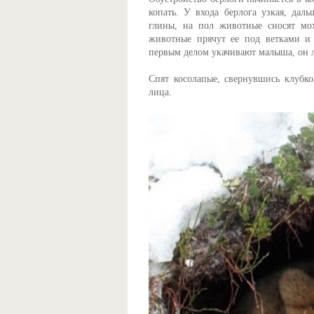
копать. У входа берлога узкая, дал
глины, на пол животные сносят мох
животные прячут ее под ветками и 
первым делом укачивают малыша, он л
Спят косолапые, свернувшись клубк
лица.