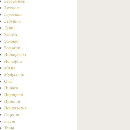
Бездомные
Вязание
Гороскоп
Дедушка
Дети
Звёзды
Золото
Зоопарк
Интересно
Истории
Мама
Мудрость
Она
Пироги
Портрет
Притчи
Психология
Рецепт
тест
Торт