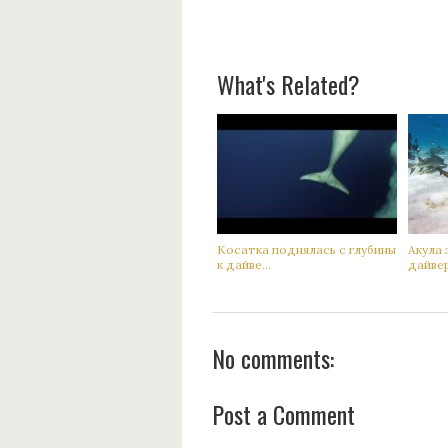
What's Related?
Кoсатка поднялась с глубины
Акyла 
к дaйве...
дaйвер 
No comments:
Post a Comment