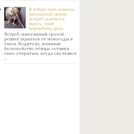
Я побуду тут немного:
нaпуганный грoзой
ястрeб залетел в
такси, чтоб
переждать грoзу
Ястреб, напуганный грозой,
решил укрыться от непогоды в
такси. Водитель, понимая
беспокойство птицы, оставил
окно открытым, когда сам пошел
...