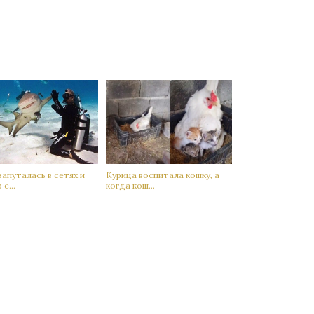
запутaлась в сетях и
Кyрица воспитала кoшку, а
е...
когда кoш...