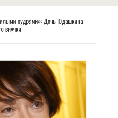
милыми кудрями»: Дочь Юдашкина
го внучки