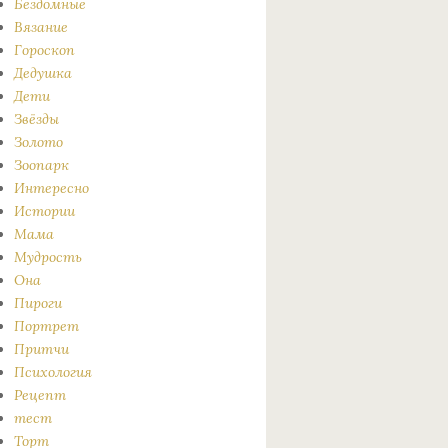
Бездомные
Вязание
Гороскоп
Дедушка
Дети
Звёзды
Золото
Зоопарк
Интересно
Истории
Мама
Мудрость
Она
Пироги
Портрет
Притчи
Психология
Рецепт
тест
Торт