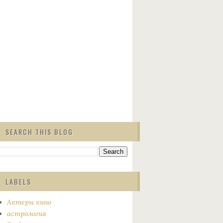
SEARCH THIS BLOG
LABELS
Актеры кино
астрология