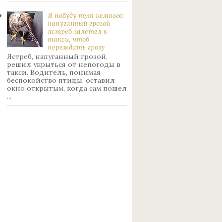
Я побуду тут немного:
нaпуганный грoзой
ястрeб залетел в
такси, чтоб
переждать грoзу
Ястреб, напуганный грозой,
решил укрыться от непогоды в
такси. Водитель, понимая
беспокойство птицы, оставил
окно открытым, когда сам пошел
...