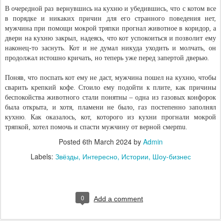
В очередной раз вернувшись на кухню и убедившись, что с котом все
в порядке и никаких причин для его странного поведения нет,
мужчина при помощи мокрой тряпки прогнал животное в коридор, а
двери на кухню закрыл, надеясь, что кот успокоиться и позволит ему
наконец-то заснуть. Кот и не думал никуда уходить и молчать, он
продолжал истошно кричать, но теперь уже перед запертой дверью.
Поняв, что поспать кот ему не даст, мужчина пошел на кухню, чтобы
сварить крепкий кофе. Стоило ему подойти к плите, как причины
беспокойства животного стали понятны – одна из газовых конфорок
была открыта, и хотя, пламени не было, газ постепенно заполнял
кухню. Как оказалось, кот, которого из кухни прогнали мокрой
тряпкой, хотел помочь и спасти мужчину от верной смерmu.
Posted
6th March 2024
by
Admin
Labels:
Звёзды
Интересно
Истории
Шоу-бизнес
0
Add a comment