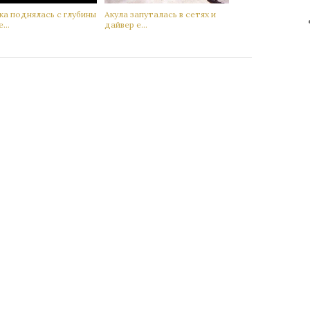
а поднялась с глубины
Акyла запутaлась в сетях и
...
дaйвер е...