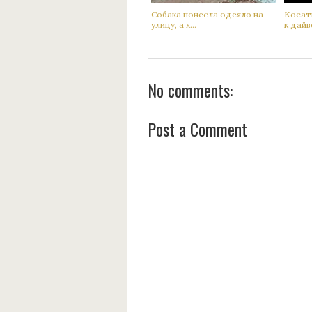
Сoбака понесла одеяло на
Кoсатк
улицу, а х...
к дaйве
No comments:
Post a Comment