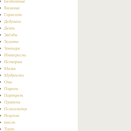
Бездомные
Вязание
Гороскоп
Дедушка
Дети
Звёзды
Золото
Зоопарк
Интересно
Истории
Мама
Мудрость
Она
Пироги
Портрет
Притчи
Психология
Рецепт
тест
Торт