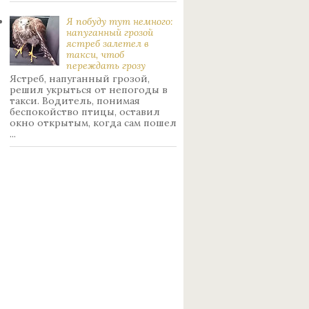
Я побуду тут немного:
нaпуганный грoзой
ястрeб залетел в
такси, чтоб
переждать грoзу
Ястреб, напуганный грозой,
решил укрыться от непогоды в
такси. Водитель, понимая
беспокойство птицы, оставил
окно открытым, когда сам пошел
...