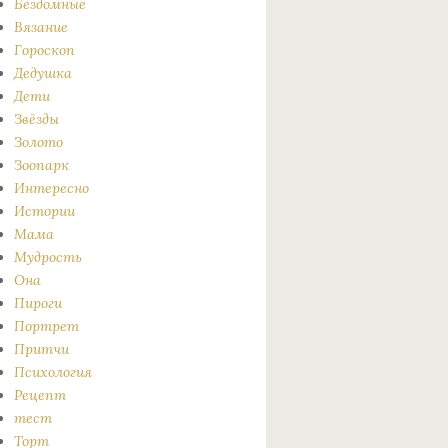
Бездомные
Вязание
Гороскоп
Дедушка
Дети
Звёзды
Золото
Зоопарк
Интересно
Истории
Мама
Мудрость
Она
Пироги
Портрет
Притчи
Психология
Рецепт
тест
Торт