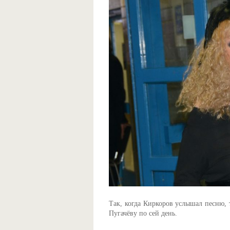
Так, когда Киркоров услышал песню, 
Пугачёву по сей день.