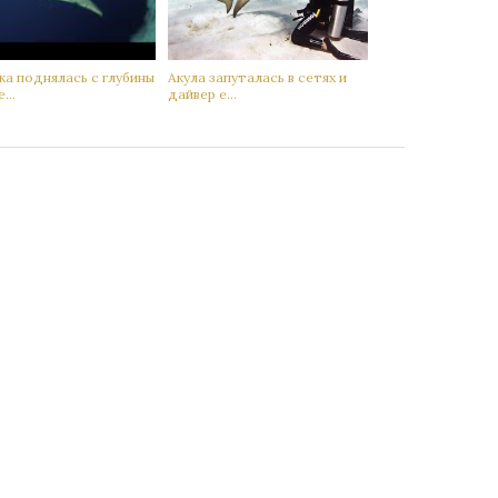
а поднялась с глубины
Акyла запутaлась в сетях и
...
дaйвер е...