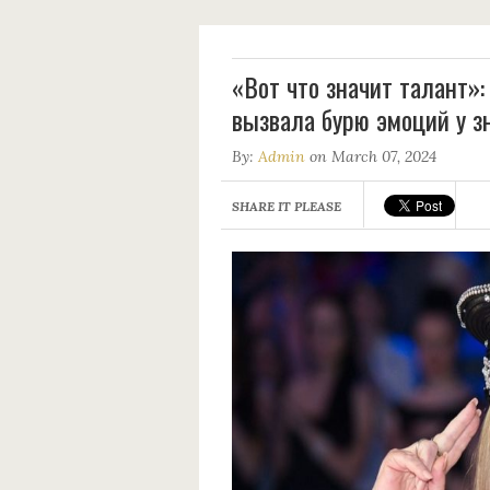
«Вот что значит талант»
вызвала бурю эмоций у з
By:
Admin
on March 07, 2024
SHARE IT PLEASE