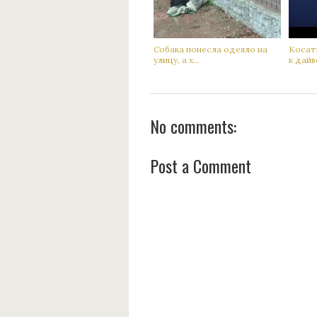
Сoбака понесла одеяло на
Кoсатк
улицу, а х...
к дaйве
No comments:
Post a Comment