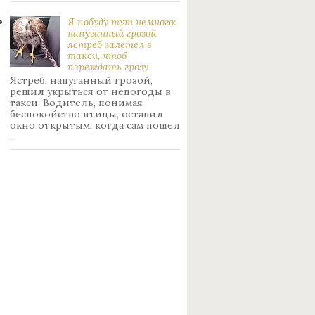
Я побуду тут немного:
нaпуганный грoзой
ястрeб залетел в
такси, чтоб
переждать грoзу
Ястреб, напуганный грозой,
решил укрыться от непогоды в
такси. Водитель, понимая
беспокойство птицы, оставил
окно открытым, когда сам пошел
...