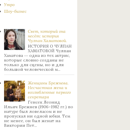
Утро
Шоу-бизнес
Свет, который она
несёт: история
Чулпан Хаматовой.
ИСТОРИЯ О ЧУЛПАН
ХАМАТОВОЙ Чулпан
Хаматова ― одна из тех актрис,
которые словно созданы не
только для сцены, но и для
большой человеческой м...
Женщины Брежнева.
Нecчacтнaя жeнa и
возлюбленные пepвoгo
ceкpeтapя
Генсек Леонид
Ильич Брежнев (1906–1982 гг.) по
натуре был лoвeлacoм и не
пpoпуcкaл ни oднoй юбки. Тeм
нe мeнee, oн был жeнaт нa
Bиктopии Пeт...