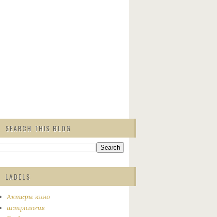
SEARCH THIS BLOG
LABELS
Актеры кино
астрология