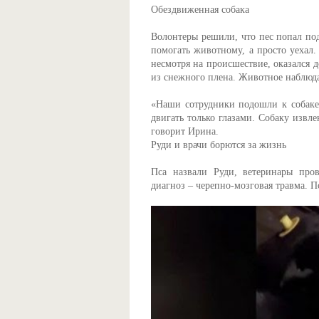
Обездвиженная собака
Волонтеры решили, что пес попал под
помогать животному, а просто уехал.
несмотря на происшествие, оказался 
из снежного плена. Животное наблюдал
«Наши сотрудники подошли к собаке,
двигать только глазами. Собаку извл
говорит Ирина.
Руди и врачи борются за жизнь
Пса назвали Руди, ветеринары пров
диагноз – черепно-мозговая травма. П