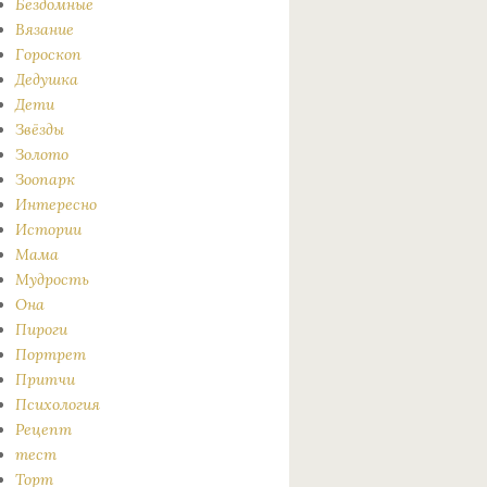
Бездомные
Вязание
Гороскоп
Дедушка
Дети
Звёзды
Золото
Зоопарк
Интересно
Истории
Мама
Мудрость
Она
Пироги
Портрет
Притчи
Психология
Рецепт
тест
Торт