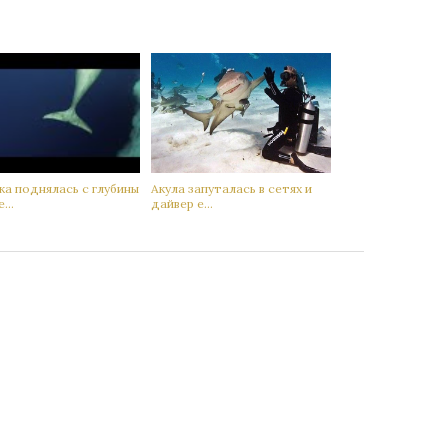
а поднялась с глубины
Акyла запутaлась в сетях и
...
дaйвер е...