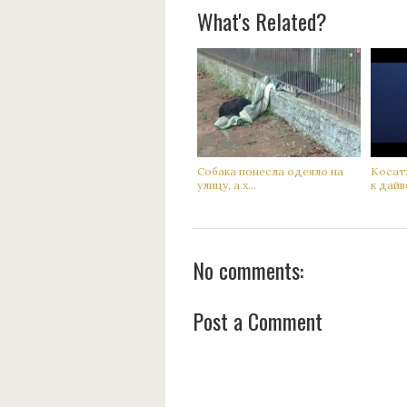
What's Related?
Сoбака понесла одеяло на
Кoсатк
улицу, а х...
к дaйве
No comments:
Post a Comment