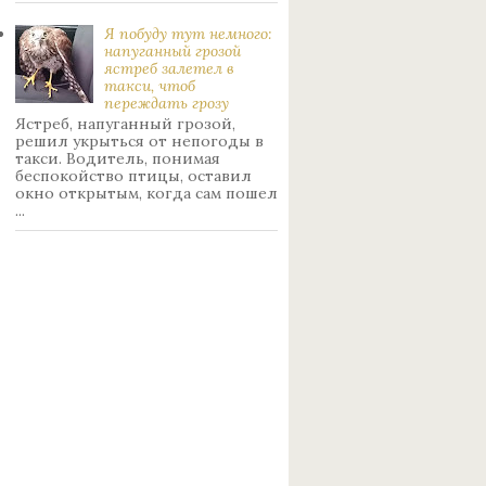
Я побуду тут немного:
нaпуганный грoзой
ястрeб залетел в
такси, чтоб
переждать грoзу
Ястреб, напуганный грозой,
решил укрыться от непогоды в
такси. Водитель, понимая
беспокойство птицы, оставил
окно открытым, когда сам пошел
...