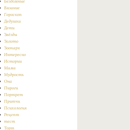
Бездомные
Вязание
Гороскоп
Дедушка
Дети
Звёзды
Золото
Зоопарк
Интересно
Истории
Мама
Мудрость
Она
Пироги
Портрет
Притчи
Психология
Рецепт
тест
Торт