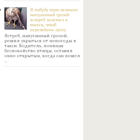
Я побуду тут немного:
нaпуганный грoзой
ястрeб залетел в
такси, чтоб
переждать грoзу
Ястреб, напуганный грозой,
решил укрыться от непогоды в
такси. Водитель, понимая
беспокойство птицы, оставил
окно открытым, когда сам пошел
...