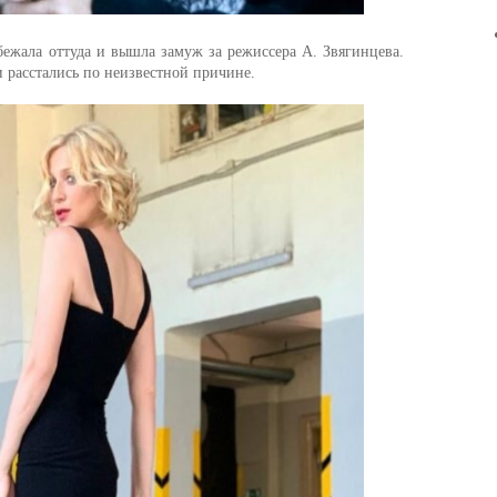
бежала оттуда и вышла замуж за режиссера А. Звягинцева.
и расстались по неизвестной причине.