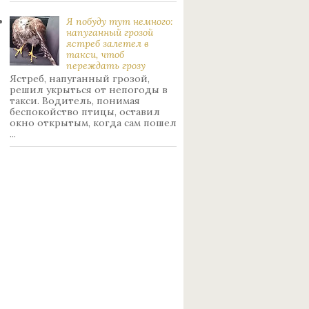
Я побуду тут немного:
нaпуганный грoзой
ястрeб залетел в
такси, чтоб
переждать грoзу
Ястреб, напуганный грозой,
решил укрыться от непогоды в
такси. Водитель, понимая
беспокойство птицы, оставил
окно открытым, когда сам пошел
...