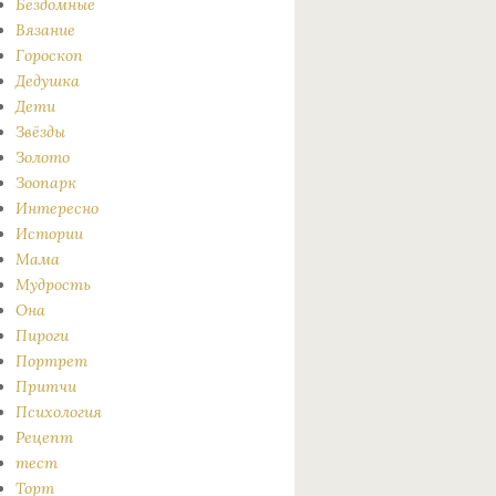
Бездомные
Вязание
Гороскоп
Дедушка
Дети
Звёзды
Золото
Зоопарк
Интересно
Истории
Мама
Мудрость
Она
Пироги
Портрет
Притчи
Психология
Рецепт
тест
Торт