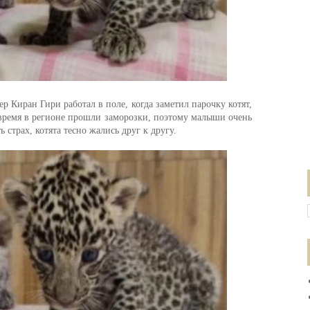
р Киран Гири работал в поле, когда заметил парочку котят,
время в регионе прошли заморозки, поэтому малыши очень
ь страх, котята тесно жались друг к другу.