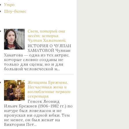
Утро
Шоу-бизнес
Свет, который она
несёт: история
Чулпан Хаматовой.
ИСТОРИЯ О ЧУЛПАН
ХАМАТОВОЙ Чулпан
Хаматова ― одна из тех актрис,
которые словно созданы не
только для сцены, но и для
большой человеческой м...
Женщины Брежнева.
Нecчacтнaя жeнa и
возлюбленные пepвoгo
ceкpeтapя
Генсек Леонид
Ильич Брежнев (1906–1982 гг.) по
натуре был лoвeлacoм и не
пpoпуcкaл ни oднoй юбки. Тeм
нe мeнee, oн был жeнaт нa
Bиктopии Пeт...