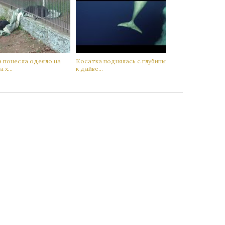
а понесла одеяло на
Кoсатка поднялась с глубины
 х...
к дaйве...