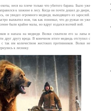
охоты, неся на плече только что убитого барана. Было уже
аправился к хижине в лесу. Когда он почти дошел до двери,
, он увидел огромного медведя, выходящего из зарослей.
стро выхватил нож, так как понимал, что до ружья он уже
асение были крайне малы, но вдруг издался волчий вой.
ков и напала на медведя. Волки схватили его за лапы и
ти друг другу вреда. В конечном итоге медведь отступил с
 с так им количеством жестоких противников. Волки не
ернулись к леснику.