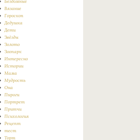
Бездомные
Вязание
Гороскоп
Дедушка
Дети
Звёзды
Золото
Зоопарк
Интересно
Истории
Мама
Мудрость
Она
Пироги
Портрет
Притчи
Психология
Рецепт
тест
Торт