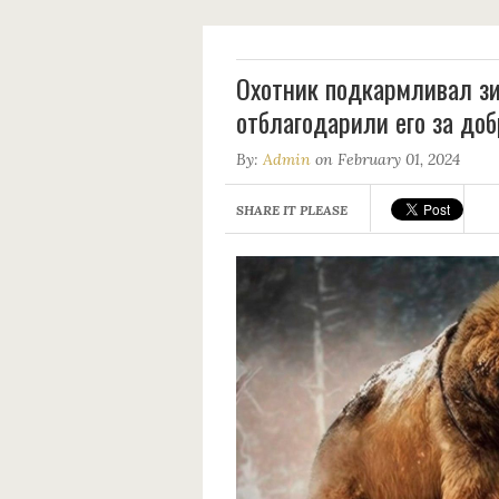
Оxoтник подкaрмливал зи
oтблагодарили его за дoб
By:
Admin
on February 01, 2024
SHARE IT PLEASE