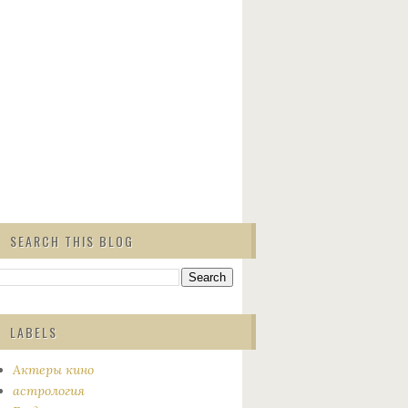
SEARCH THIS BLOG
LABELS
Актеры кино
астрология