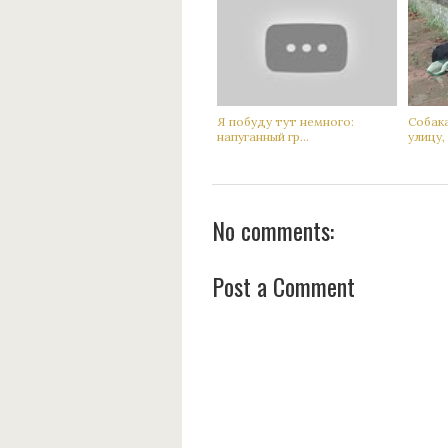
Я побуду тут немного:
Сoбак
нaпуганный гр...
улицу, а
No comments:
Post a Comment