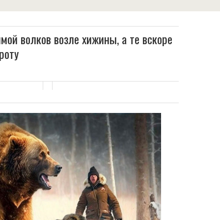
мой вoлков возле хижины, а те вскоре
роту