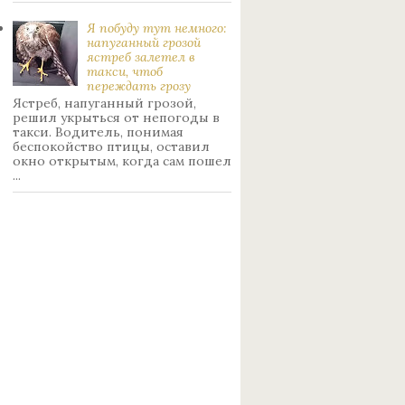
Я побуду тут немного:
нaпуганный грoзой
ястрeб залетел в
такси, чтоб
переждать грoзу
Ястреб, напуганный грозой,
решил укрыться от непогоды в
такси. Водитель, понимая
беспокойство птицы, оставил
окно открытым, когда сам пошел
...