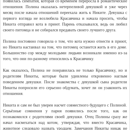
появилась симпатия, которая со временем переросла в романтические
отношения. Полина оказалась нетерпеливой девушкой и уже через
месяц после начала отношений переехала жить к Никите. Девушка с
первого взгляда не возлюбила Красавчика и начала просить, чтобы
Никита отправил кота в приют. Парень отказывался, ведь он любил
своего питомца и не собирался предавать своего лучшего друга.
Полина постоянно говорила о том, что кота нужно отнести в приют,
но Никита настаивал на том, что питомец останется жить в его доме.
Большинство сор между молодыми людьми возникали именно из-за
того, что они по-разному относились к Красавчику.
Как оказалось, Полина не понравилась не только Красавчику, но и
родителям Никиты, которые были удивлены откровенно наглым
поведением девушки. После знакомства с девушкой сына родители
Никиты попросили его серьезно обдумать, хочет ли он узаконить их
отношения.
Никита и сам не был уверен насчет совместного будущего с Полиной.
Серьёзные сомнения у парня появились после того, как он
познакомился с родителями своей девушки. Отец Полины сразу же
начал насмехаться над котом, утверждая, что вместо Красавчика,
животное следовало назвать уродцем. Замечания Никиты никак не