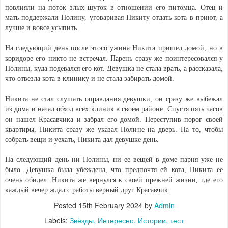
повлияли на поток злых шуток в отношении его питомца. Отец и
мать поддержали Полину, уговаривая Никиту отдать кота в приют, а
лучше и вовсе усыпить.
На следующий день после этого ужина Никита пришел домой, но в
коридоре его никто не встречал. Парень сразу же поинтересовался у
Полины, куда подевался его кот. Девушка не стала врать, а рассказала,
что отвезла кота в клинику и не стала забирать домой.
Никита не стал слушать оправдания девушки, он сразу же выбежал
из дома и начал обход всех клиник в своем районе. Спустя пять часов
он нашел Красавчика и забрал его домой. Переступив порог своей
квартиры, Никита сразу же указал Полине на дверь. На то, чтобы
собрать вещи и уехать, Никита дал девушке день.
На следующий день ни Полины, ни ее вещей в доме парня уже не
было. Девушка была убеждена, что предпочтя ей кота, Никита ее
очень обидел. Никита же вернулся к своей прежней жизни, где его
каждый вечер ждал с работы верный друг Красавчик.
Posted
15th February 2024
by
Admin
Labels:
Звёзды
Интересно
Истории
тест