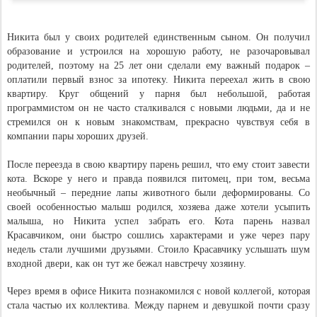
Никита был у своих родителей единственным сыном. Он получил
образование и устроился на хорошую работу, не разочаровывал
родителей, поэтому на 25 лет они сделали ему важный подарок –
оплатили первый взнос за ипотеку. Никита переехал жить в свою
квартиру. Круг общений у парня был небольшой, работая
программистом он не часто сталкивался с новыми людьми, да и не
стремился он к новым знакомствам, прекрасно чувствуя себя в
компании пары хороших друзей.
После переезда в свою квартиру парень решил, что ему стоит завести
кота. Вскоре у него и правда появился питомец, при том, весьма
необычный – передние лапы животного были деформированы. Со
своей особенностью малыш родился, хозяева даже хотели усыпить
малыша, но Никита успел забрать его. Кота парень назвал
Красавчиком, они быстро сошлись характерами и уже через пару
недель стали лучшими друзьями. Стоило Красавчику услышать шум
входной двери, как он тут же бежал навстречу хозяину.
Через время в офисе Никита познакомился с новой коллегой, которая
стала частью их коллектива. Между парнем и девушкой почти сразу