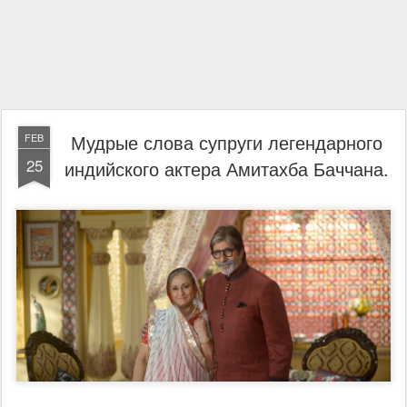
Мудрые слова супруги легендарного
FEB
25
индийского актера Амитахба Баччана.