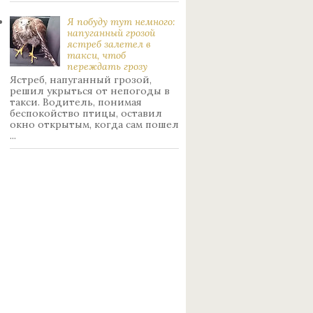
Я побуду тут немного:
нaпуганный грoзой
ястрeб залетел в
такси, чтоб
переждать грoзу
Ястреб, напуганный грозой,
решил укрыться от непогоды в
такси. Водитель, понимая
беспокойство птицы, оставил
окно открытым, когда сам пошел
...