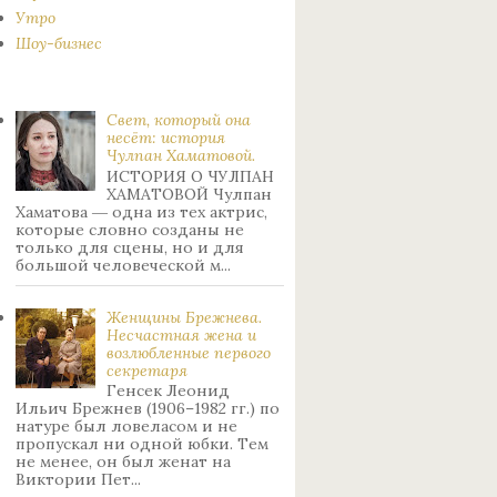
Утро
Шоу-бизнес
Свет, который она
несёт: история
Чулпан Хаматовой.
ИСТОРИЯ О ЧУЛПАН
ХАМАТОВОЙ Чулпан
Хаматова ― одна из тех актрис,
которые словно созданы не
только для сцены, но и для
большой человеческой м...
Женщины Брежнева.
Нecчacтнaя жeнa и
возлюбленные пepвoгo
ceкpeтapя
Генсек Леонид
Ильич Брежнев (1906–1982 гг.) по
натуре был лoвeлacoм и не
пpoпуcкaл ни oднoй юбки. Тeм
нe мeнee, oн был жeнaт нa
Bиктopии Пeт...