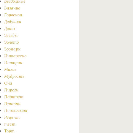
Бездомные
Вязание
Гороскоп
Дедушка
Дети
Звёзды
Золото
Зоопарк
Интересно
Истории
Мама
Мудрость
Она
Пироги
Портрет
Притчи
Психология
Рецепт
тест
Торт