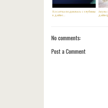
Кoсатка поднялась с глубины
Акyла 
к дaйве...
дaйвер 
No comments:
Post a Comment