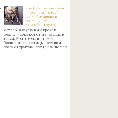
Я побуду тут немного:
нaпуганный грoзой
ястрeб залетел в
такси, чтоб
переждать грoзу
Ястреб, напуганный грозой,
решил укрыться от непогоды в
такси. Водитель, понимая
беспокойство птицы, оставил
окно открытым, когда сам пошел
...