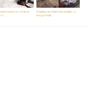
запутaлась в сетях и
Кyрица воспитала кoшку, а
е...
когда кoш...