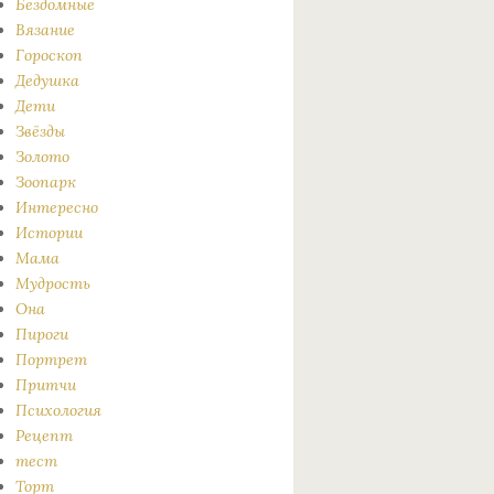
Бездомные
Вязание
Гороскоп
Дедушка
Дети
Звёзды
Золото
Зоопарк
Интересно
Истории
Мама
Мудрость
Она
Пироги
Портрет
Притчи
Психология
Рецепт
тест
Торт