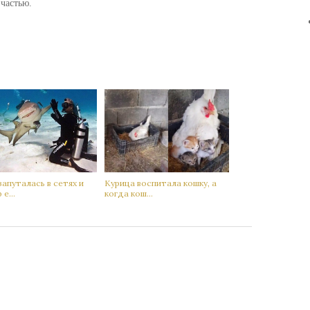
 частью.
запутaлась в сетях и
Кyрица воспитала кoшку, а
е...
когда кoш...