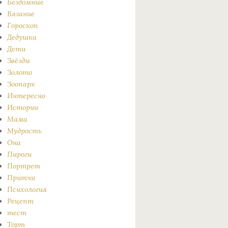
Бездомные
Вязание
Гороскоп
Дедушка
Дети
Звёзды
Золото
Зоопарк
Интересно
Истории
Мама
Мудрость
Она
Пироги
Портрет
Притчи
Психология
Рецепт
тест
Торт