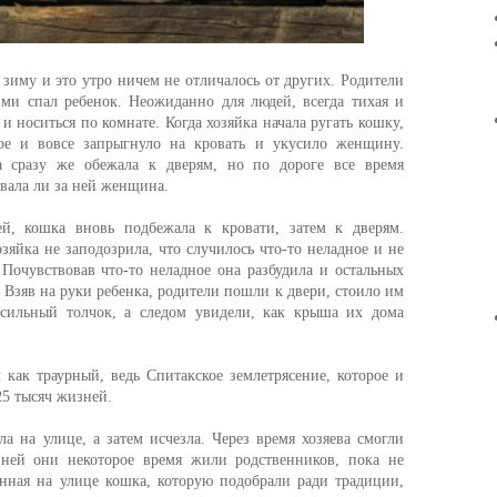
зиму и это утро ничем не отличалось от других. Родители
ими спал ребенок. Неожиданно для людей, всегда тихая и
 и носиться по комнате. Когда хозяйка начала ругать кошку,
ое и вовсе запрыгнуло на кровать и укусило женщину.
а сразу же обежала к дверям, но по дороге все время
овала ли за ней женщина.
ей, кошка вновь подбежала к кровати, затем к дверям.
зяйка не заподозрила, что случилось что-то неладное и не
Почувствовав что-то неладное она разбудила и остальных
 Взяв на руки ребенка, родители пошли к двери, стоило им
сильный толчок, а следом увидели, как крыша их дома
как траурный, ведь Спитакское землетрясение, которое и
25 тысяч жизней.
а на улице, а затем исчезла. Через время хозяева смогли
ней они некоторое время жили родственников, пока не
нная на улице кошка, которую подобрали ради традиции,