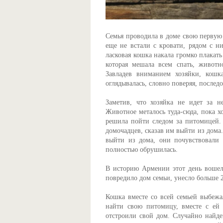
Семья проводила в доме свою первую 
еще не встали с кровати, рядом с н
ласковая кошка накала громко плакать
которая мешала всем спать, животн
Завладев вниманием хозяйки, кошк
оглядывалась, словно поверяя, послед
Заметив, что хозяйка не идет за н
Животное металось туда-сюда, пока хо
решила пойти следом за питомицей. 
домочадцев, сказав им выйти из дома.
выйти из дома, они почувствовали 
полностью обрушилась.
В историю Армении этот день вошел 
повредило дом семьи, унесло больше 
Кошка вместе со всей семьей выбежал
найти свою питомицу, вместе с ей 
отстроили свой дом. Случайно найде