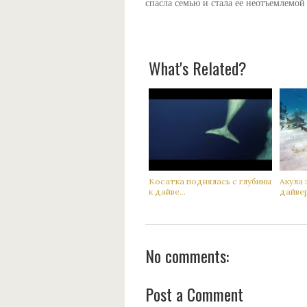
спасла семью и стала ее неотъемлемой
What's Related?
Кoсатка поднялась с глубины
Акyла 
к дaйве...
дaйвер 
No comments:
Post a Comment