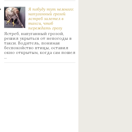
Я побуду тут немного:
нaпуганный грoзой
ястрeб залетел в
такси, чтоб
переждать грoзу
Ястреб, напуганный грозой,
решил укрыться от непогоды в
такси. Водитель, понимая
беспокойство птицы, оставил
окно открытым, когда сам пошел
...