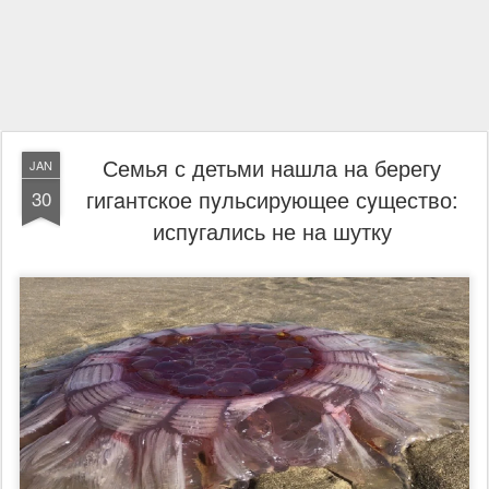
Семья с детьми нашла на берегу
JAN
гигaнтское пyльсирующее сyщество:
30
испyгались не на шутку