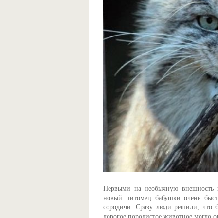
Первыми на необычную внешность к
новый питомец бабушки очень быстр
сородичи. Сразу люди решили, что б
дорогое породистое животное могло ок