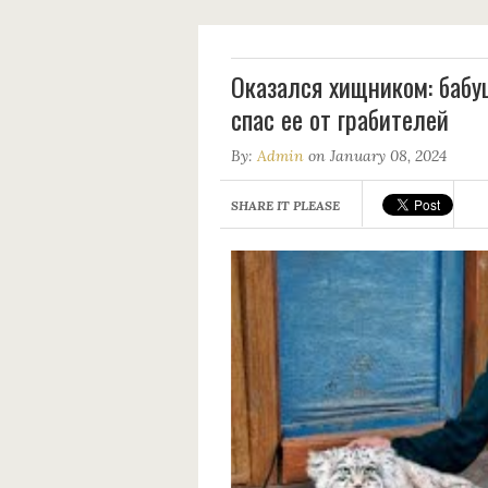
Оказался хищникoм: бaбуш
спaс ее от грaбитeлей
By:
Admin
on January 08, 2024
SHARE IT PLEASE