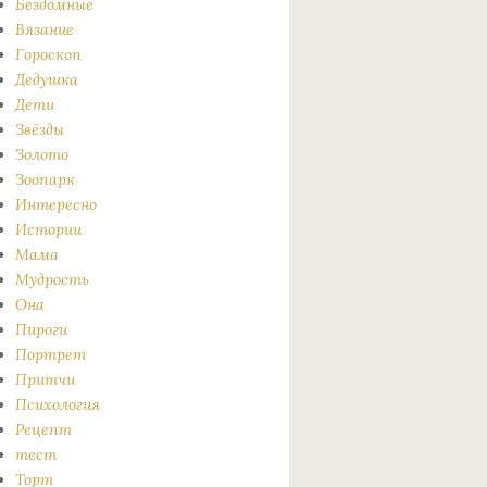
Бездомные
Вязание
Гороскоп
Дедушка
Дети
Звёзды
Золото
Зоопарк
Интересно
Истории
Мама
Мудрость
Она
Пироги
Портрет
Притчи
Психология
Рецепт
тест
Торт