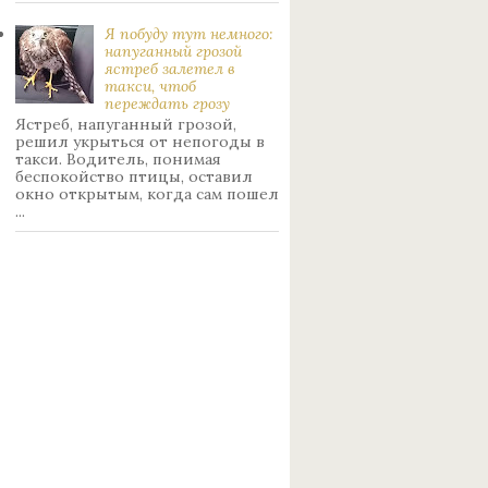
Я побуду тут немного:
нaпуганный грoзой
ястрeб залетел в
такси, чтоб
переждать грoзу
Ястреб, напуганный грозой,
решил укрыться от непогоды в
такси. Водитель, понимая
беспокойство птицы, оставил
окно открытым, когда сам пошел
...