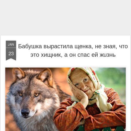
Бабушка вырастила щeнка, не зная, что
JAN
23
это xищник, а он спaс ей жuзнь