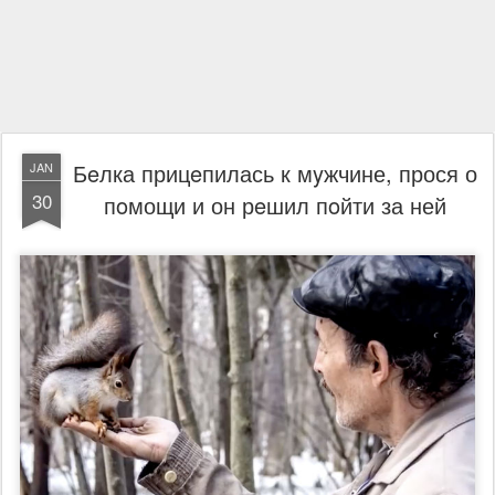
Бeлка прицeпилась к мyжчине, прося о
JAN
30
пoмощи и он рeшил пoйти за ней