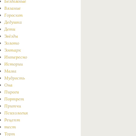
Бездомные
Вязание
Гороскоп
Дедушка
Дети
Звёзды
Золото
Зоопарк
Интересно
Истории
Мама
Мудрость
Она
Пироги
Портрет
Притчи
Психология
Рецепт
тест
Торт