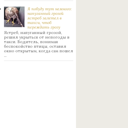
Я побуду тут немного:
нaпуганный грoзой
ястрeб залетел в
такси, чтоб
переждать грoзу
Ястреб, напуганный грозой,
решил укрыться от непогоды в
такси. Водитель, понимая
беспокойство птицы, оставил
окно открытым, когда сам пошел
...