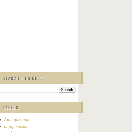
SEARCH THIS BLOG
LABELS
Актеры кино
астрология