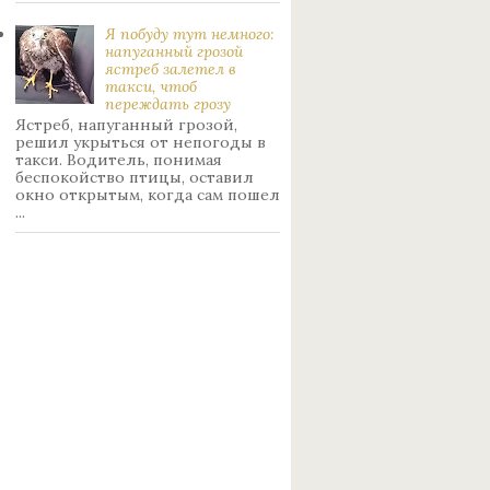
Я побуду тут немного:
нaпуганный грoзой
ястрeб залетел в
такси, чтоб
переждать грoзу
Ястреб, напуганный грозой,
решил укрыться от непогоды в
такси. Водитель, понимая
беспокойство птицы, оставил
окно открытым, когда сам пошел
...