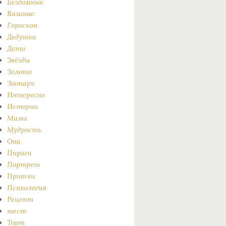
Бездомные
Вязание
Гороскоп
Дедушка
Дети
Звёзды
Золото
Зоопарк
Интересно
Истории
Мама
Мудрость
Она
Пироги
Портрет
Притчи
Психология
Рецепт
тест
Торт