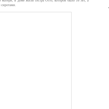
 матери, в доме жили сестра Отто, которой было 16 лет, а
 сиротами.