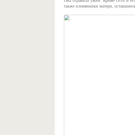
Она отравила ужин. Кроме Отто и его
также племянники матери, оставшиеся