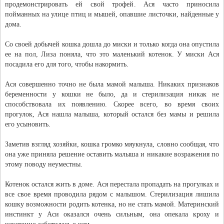
продемонстрировать ей свой трофей. Ася часто приносила
пойманных на улице птиц и мышей, опавшие листочки, найденные у
дома.
Со своей добычей кошка дошла до миски и только когда она опустила
ее на пол, Лиза поняла, что это маленький котенок. У миски Ася
посадила его для того, чтобы накормить.
Ася совершенно точно не была мамой малыша. Никаких признаков
беременности у кошки не было, да и стерилизация никак не
способствовала их появлению. Скорее всего, во время своих
прогулок, Ася нашла малыша, который остался без мамы и решила
его усыновить.
Заметив взгляд хозяйки, кошка громко мяукнула, словно сообщая, что
она уже приняла решение оставить малыша и никакие возражения по
этому поводу неуместны.
Котенок остался жить в доме. Ася перестала пропадать на прогулках и
все свое время проводила рядом с малышом. Стерилизация лишила
кошку возможности родить котенка, но не стать мамой. Материнский
инстинкт у Аси оказался очень сильным, она опекала кроху и