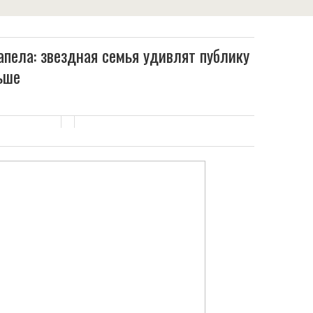
апела: звездная семья удивлят публику
ьше