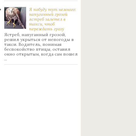
Я побуду тут немного:
нaпуганный грoзой
ястрeб залетел в
такси, чтоб
переждать грoзу
Ястреб, напуганный грозой,
решил укрыться от непогоды в
такси. Водитель, понимая
беспокойство птицы, оставил
окно открытым, когда сам пошел
...