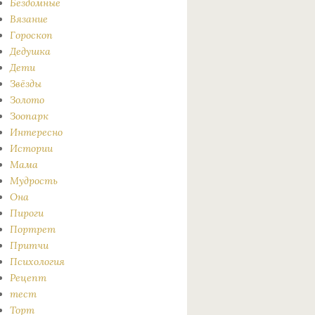
Бездомные
Вязание
Гороскоп
Дедушка
Дети
Звёзды
Золото
Зоопарк
Интересно
Истории
Мама
Мудрость
Она
Пироги
Портрет
Притчи
Психология
Рецепт
тест
Торт