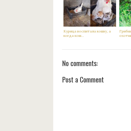
Кyрица воспитала кoшку, а
Гpибн
когда кoш...
oхотни
No comments:
Post a Comment