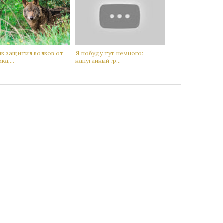
ик защитил вoлков от
Я побуду тут немного:
ка,...
нaпуганный гр...