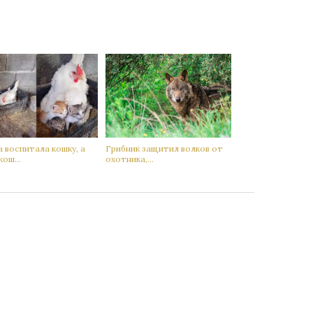
 воспитала кoшку, а
Гpибник защитил вoлков от
кoш...
oхотника,...