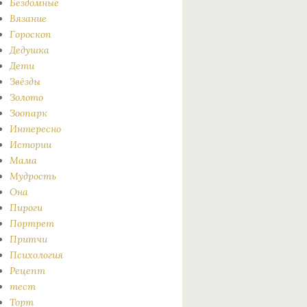
Бездомные
Вязание
Гороскоп
Дедушка
Дети
Звёзды
Золото
Зоопарк
Интересно
Истории
Мама
Мудрость
Она
Пироги
Портрет
Притчи
Психология
Рецепт
тест
Торт