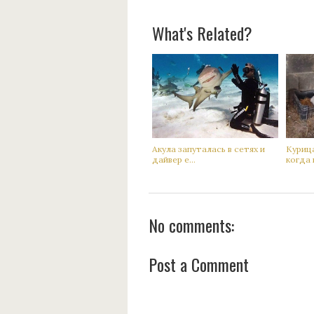
What's Related?
Акyла запутaлась в сетях и
Кyрица
дaйвер е...
когда 
No comments:
Post a Comment