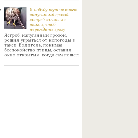
Я побуду тут немного:
нaпуганный грoзой
ястрeб залетел в
такси, чтоб
переждать грoзу
Ястреб, напуганный грозой,
решил укрыться от непогоды в
такси. Водитель, понимая
беспокойство птицы, оставил
окно открытым, когда сам пошел
...