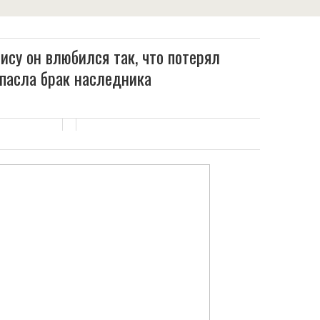
ису он влюбился так, что потерял
спасла брак наследника