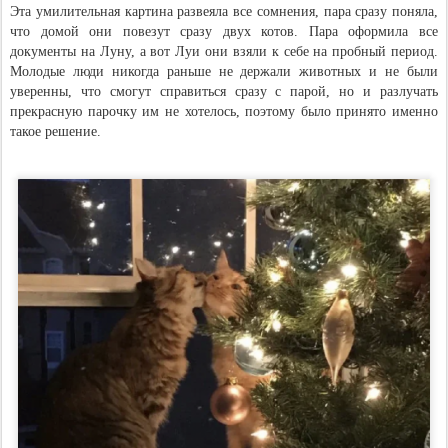
Эта умилительная картина развеяла все сомнения, пара сразу поняла,
что домой они повезут сразу двух котов. Пара оформила все
документы на Луну, а вот Луи они взяли к себе на пробный период.
Молодые люди никогда раньше не держали животных и не были
уверенны, что смогут справиться сразу с парой, но и разлучать
прекрасную парочку им не хотелось, поэтому было принято именно
такое решение.