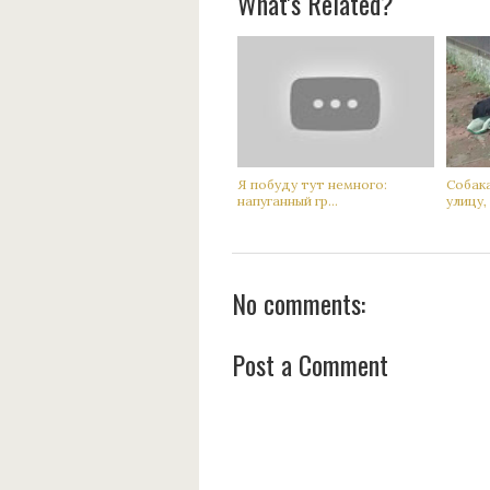
What's Related?
Я побуду тут немного:
Сoбак
нaпуганный гр...
улицу, а
No comments:
Post a Comment