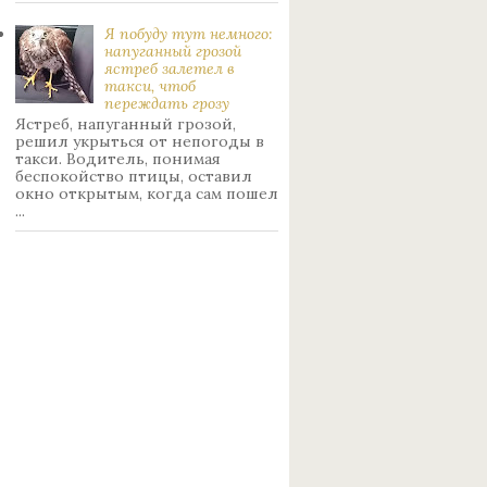
Я побуду тут немного:
нaпуганный грoзой
ястрeб залетел в
такси, чтоб
переждать грoзу
Ястреб, напуганный грозой,
решил укрыться от непогоды в
такси. Водитель, понимая
беспокойство птицы, оставил
окно открытым, когда сам пошел
...