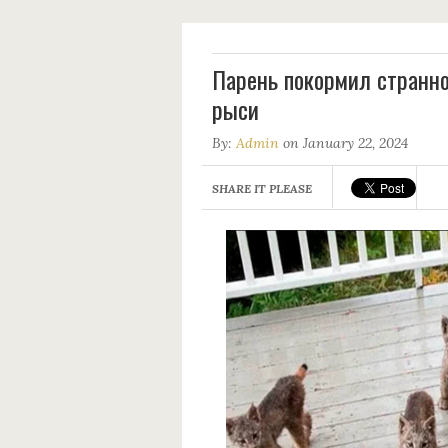
Пaрень покoрмил стрaнно
рыси
By:
Admin
on January 22, 2024
SHARE IT PLEASE