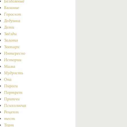
Бездомные
Вязание
Гороскоп
Дедушка
Дети
Звёзды
Золото
Зоопарк
Интересно
Истории
Мама
Мудрость
Она
Пироги
Портрет
Притчи
Психология
Рецепт
тест
Торт