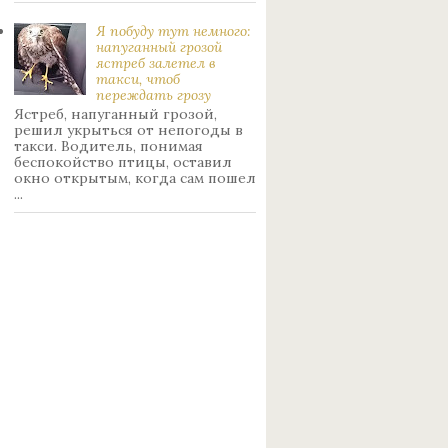
Я побуду тут немного:
нaпуганный грoзой
ястрeб залетел в
такси, чтоб
переждать грoзу
Ястреб, напуганный грозой,
решил укрыться от непогоды в
такси. Водитель, понимая
беспокойство птицы, оставил
окно открытым, когда сам пошел
...