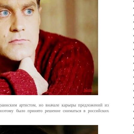
краинским артистом, но вначале карьеры предложений из
поэтому было принято решение сниматься в российских