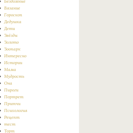
Бездомные
Вязание
Гороскоп
Дедушка
Дети
Звёзды
Золото
Зоопарк
Интересно
Истории
Мама
Мудрость
Она
Пироги
Портрет
Притчи
Психология
Рецепт
тест
Торт