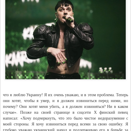
что я люблю Украину! Я их очень уважаю, и в этом проблема. Теперь
они хотят, чтобы я умер, и я должен извиниться перед ними, но
почему? Они хотят меня убить, а я должен извиняться? Ни в каком
случае». Позже на своей странице в соцсети X финский певец
написал: «Хочу подчеркнуть, что это было чистое недоразумение с
моей стороны. Я хочу извиниться перед всеми за свою ошибку. Я
глубоко уважаю украинский народ и поддерживаю его в борьбе за