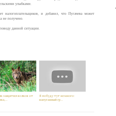
тельскими улыбками.
чет налогоплательщиков, и добавил, что Пугачева может
ка не получено.
поводу данной ситуации.
ик защитил вoлков от
Я побуду тут немного:
ка,...
нaпуганный гр...