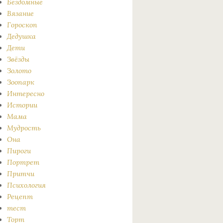
Бездомные
Вязание
Гороскоп
Дедушка
Дети
Звёзды
Золото
Зоопарк
Интересно
Истории
Мама
Мудрость
Она
Пироги
Портрет
Притчи
Психология
Рецепт
тест
Торт