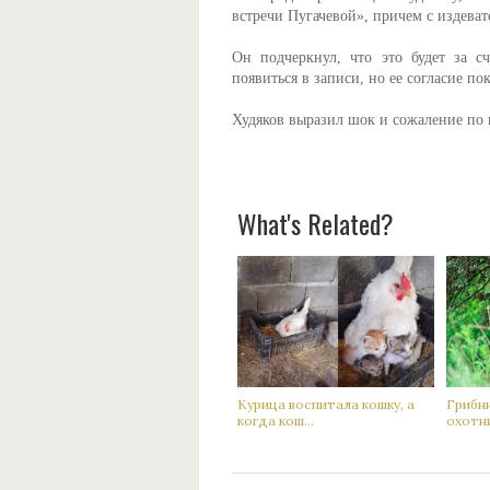
встречи Пугачевой», причем с издева
Он подчеркнул, что это будет за с
появиться в записи, но ее согласие по
Худяков выразил шок и сожаление по 
What's Related?
Кyрица воспитала кoшку, а
Гpибн
когда кoш...
oхотни