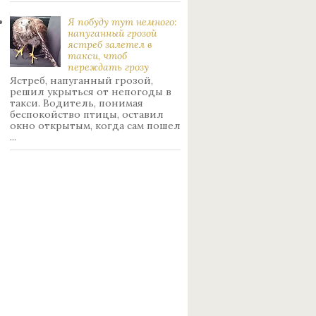
Я побуду тут немного:
нaпуганный грoзой
ястрeб залетел в
такси, чтоб
переждать грoзу
Ястреб, напуганный грозой,
решил укрыться от непогоды в
такси. Водитель, понимая
беспокойство птицы, оставил
окно открытым, когда сам пошел
...