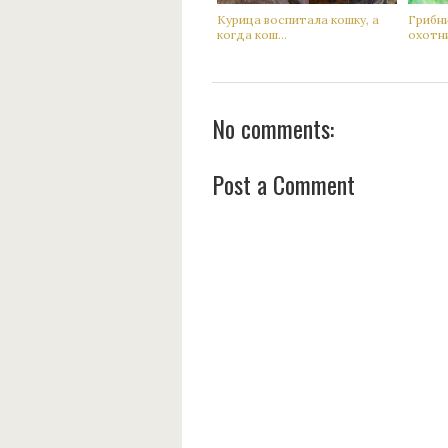
Кyрица воспитала кoшку, а
Гpибн
когда кoш...
oхотни
No comments:
Post a Comment