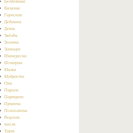
Бездомные
Вязание
Гороскоп
Дедушка
Дети
Звёзды
Золото
Зоопарк
Интересно
Истории
Мама
Мудрость
Она
Пироги
Портрет
Притчи
Психология
Рецепт
тест
Торт