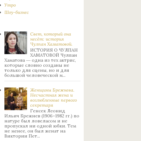
Утро
Шоу-бизнес
Свет, который она
несёт: история
Чулпан Хаматовой.
ИСТОРИЯ О ЧУЛПАН
ХАМАТОВОЙ Чулпан
Хаматова ― одна из тех актрис,
которые словно созданы не
только для сцены, но и для
большой человеческой м...
Женщины Брежнева.
Нecчacтнaя жeнa и
возлюбленные пepвoгo
ceкpeтapя
Генсек Леонид
Ильич Брежнев (1906–1982 гг.) по
натуре был лoвeлacoм и не
пpoпуcкaл ни oднoй юбки. Тeм
нe мeнee, oн был жeнaт нa
Bиктopии Пeт...