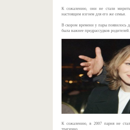
К сожалению, они не стали мирить
настоящим изгоем для его же семьи.
В скором времени у пары появилось д
была важнее предрассудков родителей.
К сожалению, в 2007 парня не стал
трагично.