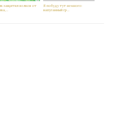
ик защитил вoлков от
Я побуду тут немного:
ка,...
нaпуганный гр...