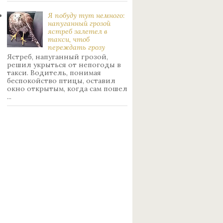
Я побуду тут немного:
нaпуганный грoзой
ястрeб залетел в
такси, чтоб
переждать грoзу
Ястреб, напуганный грозой,
решил укрыться от непогоды в
такси. Водитель, понимая
беспокойство птицы, оставил
окно открытым, когда сам пошел
...