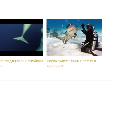
а поднялась с глубины
Акyла запутaлась в сетях и
...
дaйвер е...