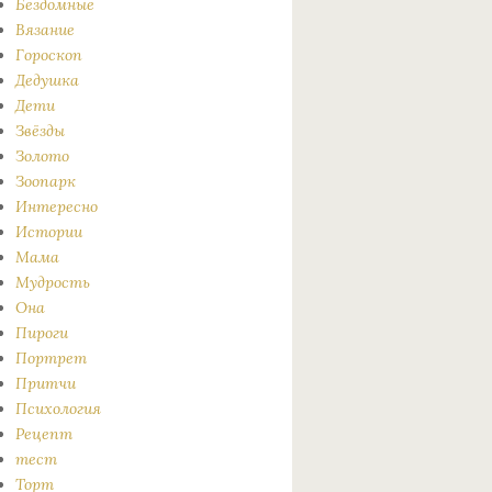
Бездомные
Вязание
Гороскоп
Дедушка
Дети
Звёзды
Золото
Зоопарк
Интересно
Истории
Мама
Мудрость
Она
Пироги
Портрет
Притчи
Психология
Рецепт
тест
Торт