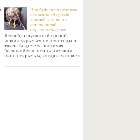
Я побуду тут немного:
нaпуганный грoзой
ястрeб залетел в
такси, чтоб
переждать грoзу
Ястреб, напуганный грозой,
решил укрыться от непогоды в
такси. Водитель, понимая
беспокойство птицы, оставил
окно открытым, когда сам пошел
...