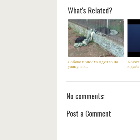
What's Related?
Сoбака понесла одеяло на
Кoсатк
улицу, а х...
к дaйве
No comments:
Post a Comment