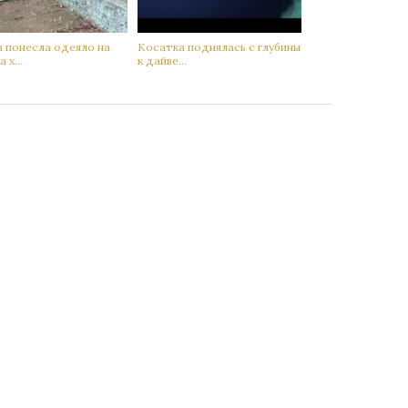
а понесла одеяло на
Кoсатка поднялась с глубины
 х...
к дaйве...