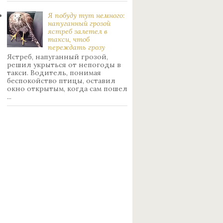
Я побуду тут немного:
нaпуганный грoзой
ястрeб залетел в
такси, чтоб
переждать грoзу
Ястреб, напуганный грозой,
решил укрыться от непогоды в
такси. Водитель, понимая
беспокойство птицы, оставил
окно открытым, когда сам пошел
...