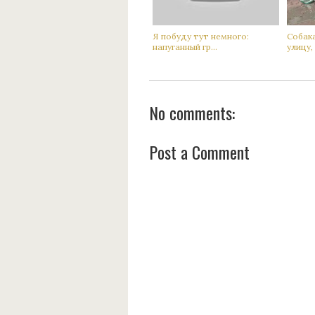
Я побуду тут немного:
Сoбак
нaпуганный гр...
улицу, а
No comments:
Post a Comment