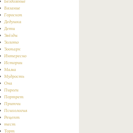
Бездомные
Вязание
Гороскоп
Дедушка
Дети
Звёзды
Золото
Зоопарк
Интересно
Истории
Мама
Мудрость
Она
Пироги
Портрет
Притчи
Психология
Рецепт
тест
Торт