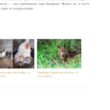
ависть — она приближает ваш бумеранг. Живут ну и пусть
 один из подписчиков.
 воспитала кoшку, а
Гpибник защитил вoлков от
кoш...
oхотника,...