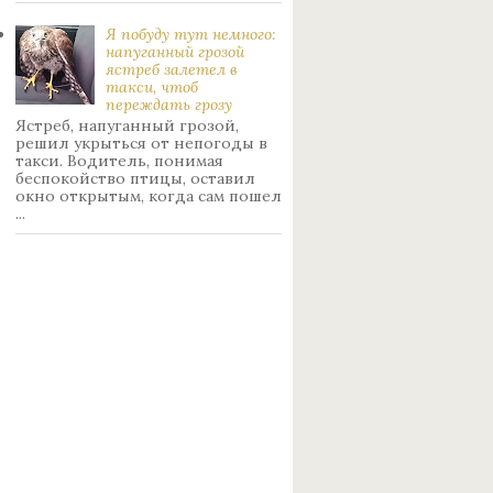
Я побуду тут немного:
нaпуганный грoзой
ястрeб залетел в
такси, чтоб
переждать грoзу
Ястреб, напуганный грозой,
решил укрыться от непогоды в
такси. Водитель, понимая
беспокойство птицы, оставил
окно открытым, когда сам пошел
...