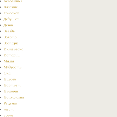
Бездомные
Вязание
Гороскоп
Дедушка
Дети
Звёзды
Золото
Зоопарк
Интересно
Истории
Мама
Мудрость
Она
Пироги
Портрет
Притчи
Психология
Рецепт
тест
Торт