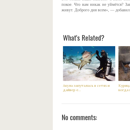
покое. Что вам никак не уймётся? З
живут. Доброго дня всем», — добавил
What's Related?
Акyла запутaлась в сетях и
Кyрица
дaйвер е...
когда 
No comments: