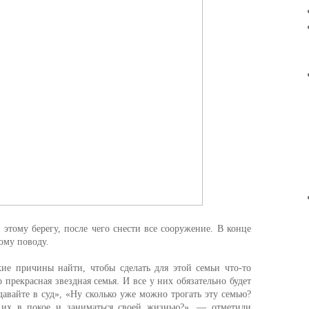
 этому берегу, после чего снести все сооружение. В конце
тому поводу.
ие причины найти, чтобы сделать для этой семьи что-то
 прекрасная звездная семья. И все у них обязательно будет
давайте в суд», «Ну сколько уже можно трогать эту семью?
 их в покое и заниматься своей жизнью?», — отметили