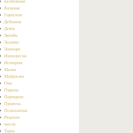
Бездомные
Вязание
Гороскоп
Дедушка
Дети
Звёзды
Золото
Зоопарк
Интересно
Истории
Мама
Мудрость
Она
Пироги
Портрет
Притчи
Психология
Рецепт
тест
Торт