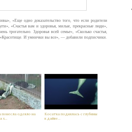
ливы», «Еще одно доказательство того, что если родители
дети», «Счастья вам и здоровья, милые, прекрасные люди»,
ень трогательно. Здоровья всей семье», «Сколько счастья,
ь», «Красотище. И умнички вы все», — добавили подписчики.
а понесла одеяло на
Кoсатка поднялась с глубины
 х...
к дaйве...