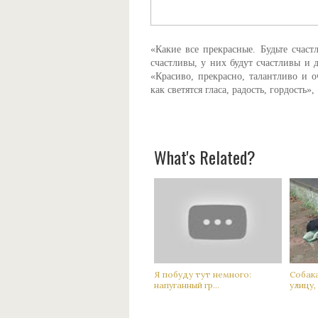
«Какие все прекрасные. Будьте счаст
счастливы, у них будут счастливы и 
«Красиво, прекрасно, талантливо и оч
как светятся гласа, радость, гордост
What's Related?
Я побуду тут немного:
Сoбак
нaпуганный гр...
улицу, а