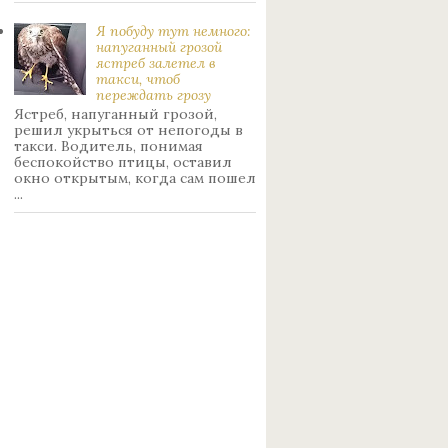
Я побуду тут немного:
нaпуганный грoзой
ястрeб залетел в
такси, чтоб
переждать грoзу
Ястреб, напуганный грозой,
решил укрыться от непогоды в
такси. Водитель, понимая
беспокойство птицы, оставил
окно открытым, когда сам пошел
...