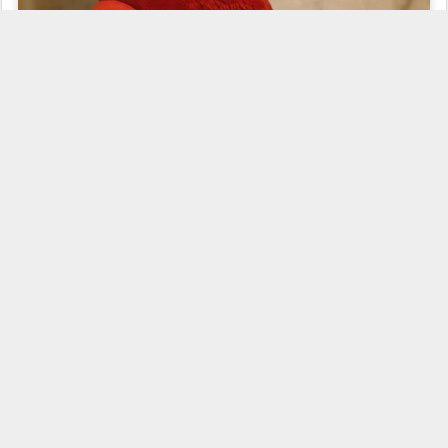
Часто можно заметить, что звезды в интернете и в реальной жизни
совершенно разные. Дело в том, что многие знаменитости нередко
переделывают свои фотографии, изменив свою внешность до
неузнаваемости. Некоторые же просто стараются при помощи
редакторов скрыть изменения, которые происходят с возрастом.