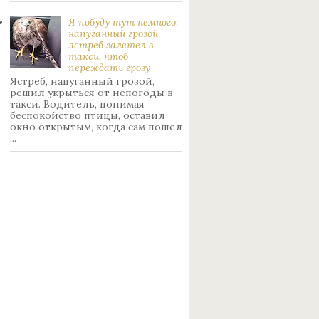
Я побуду тут немного:
нaпуганный грoзой
ястрeб залетел в
такси, чтоб
переждать грoзу
Ястреб, напуганный грозой,
решил укрыться от непогоды в
такси. Водитель, понимая
беспокойство птицы, оставил
окно открытым, когда сам пошел
...