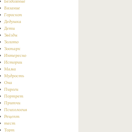
Бездомные
Вязание
Гороскоп
Дедушка
Дети
Звёзды
Золото
Зоопарк
Интересно
Истории
Мама
Мудрость
Она
Пироги
Портрет
Притчи
Психология
Рецепт
тест
Торт