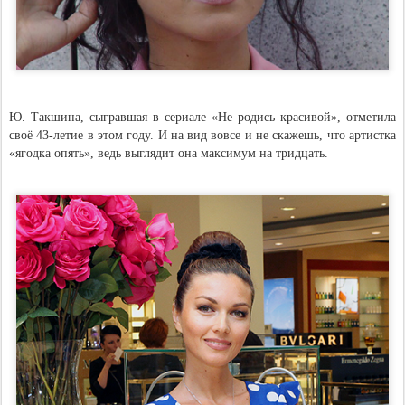
Ю. Такшина, сыгравшая в сериале «Не родись красивой», отметила
своё 43-летие в этом году. И на вид вовсе и не скажешь, что артистка
«ягодка опять», ведь выглядит она максимум на тридцать.