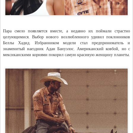
Пара смело появляется вместе, а недавно их поймали страстно
целующимися. Выбор нового возлюбленного удивил поклонников
Беллы Хадид. Избранником модели стал предприниматель и
знаменитый наездник Адан Бануэлос. Американский ковбой, но с
мексиканскими корнями покорил самую красивую женщину планеты.