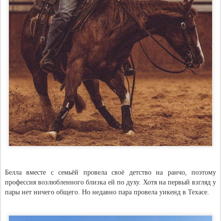
Белла вместе с семьёй провела своё детство на ранчо, поэтому
профессия возлюбленного близка ей по духу. Хотя на первый взгляд у
пары нет ничего общего. Но недавно пара провела уикенд в Техасе.