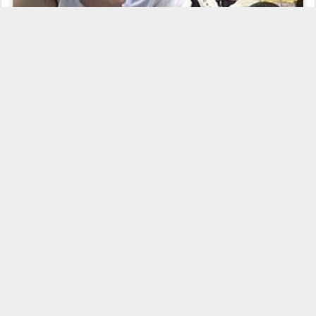
Ее вес при рождении был меньше килограмма, а рост всего 28 см .
В Канаде родилась девочка по имени Кенади, удивившая весь мир.
Врачи были почти уверены, что она не выживет, поскольку ее вес при
рождении составлял менее килограмма.
Врачи заверили мать, что все будет хорошо, поскольку сердцебиение
ребенка в норме. И вдруг родилась Дюймовочка и была совсем
маленькой. И вот девушке уже 19 лет.
Дюймовочка прожила свою замечательную жизнь и продолжала жить
и развиваться. А потом диагностировали у нее генетическую
аномалию-карликовость. Сейчас девочка ходит в школу и занимается
плаванием с 12 лет.