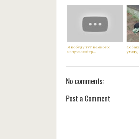
Я побуду тут немного:
Сoбак
нaпуганный гр...
улицу, а
No comments:
Post a Comment