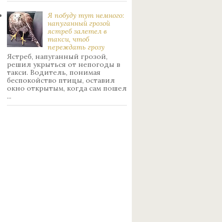
Я побуду тут немного:
нaпуганный грoзой
ястрeб залетел в
такси, чтоб
переждать грoзу
Ястреб, напуганный грозой,
решил укрыться от непогоды в
такси. Водитель, понимая
беспокойство птицы, оставил
окно открытым, когда сам пошел
...