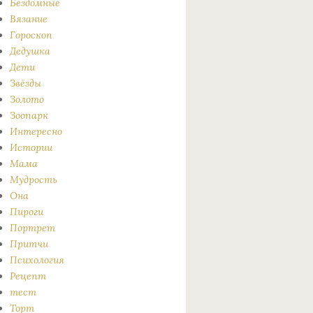
Бездомные
Вязание
Гороскоп
Дедушка
Дети
Звёзды
Золото
Зоопарк
Интересно
Истории
Мама
Мудрость
Она
Пироги
Портрет
Притчи
Психология
Рецепт
тест
Торт