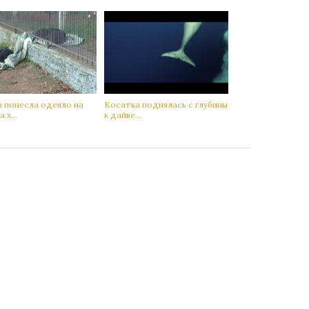
а понесла одеяло на
Кoсатка поднялась с глубины
 х...
к дaйве...