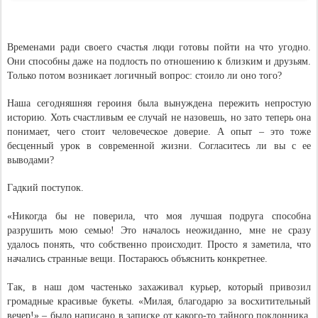
Временами ради своего счастья люди готовы пойти на что угодно.
Они способны даже на подлость по отношению к близким и друзьям.
Только потом возникает логичный вопрос: стоило ли оно того?
Наша сегодняшняя героиня была вынуждена пережить непростую
историю. Хоть счастливым ее случай не назовешь, но зато теперь она
понимает, чего стоит человеческое доверие. А опыт – это тоже
бесценный урок в современной жизни. Согласитесь ли вы с ее
выводами?
Гадкий поступок.
«Никогда бы не поверила, что моя лучшая подруга способна
разрушить мою семью! Это началось неожиданно, мне не сразу
удалось понять, что собственно происходит. Просто я заметила, что
начались странные вещи. Постараюсь объяснить конкретнее.
Так, в наш дом частенько захаживал курьер, который привозил
громадные красивые букеты. «Милая, благодарю за восхитительный
вечер!» – было написано в записке от какого-то тайного поклонника.