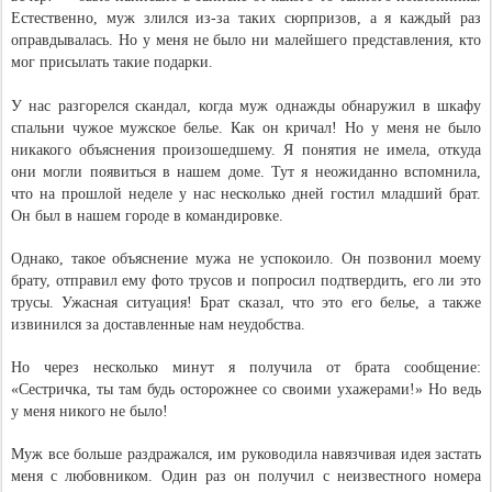
Естественно, муж злился из-за таких сюрпризов, а я каждый раз
оправдывалась. Но у меня не было ни малейшего представления, кто
мог присылать такие подарки.
У нас разгорелся скандал, когда муж однажды обнаружил в шкафу
спальни чужое мужское белье. Как он кричал! Но у меня не было
никакого объяснения произошедшему. Я понятия не имела, откуда
они могли появиться в нашем доме. Тут я неожиданно вспомнила,
что на прошлой неделе у нас несколько дней гостил младший брат.
Он был в нашем городе в командировке.
Однако, такое объяснение мужа не успокоило. Он позвонил моему
брату, отправил ему фото трусов и попросил подтвердить, его ли это
трусы. Ужасная ситуация! Брат сказал, что это его белье, а также
извинился за доставленные нам неудобства.
Но через несколько минут я получила от брата сообщение:
«Сестричка, ты там будь осторожнее со своими ухажерами!» Но ведь
у меня никого не было!
Муж все больше раздражался, им руководила навязчивая идея застать
меня с любовником. Один раз он получил с неизвестного номера