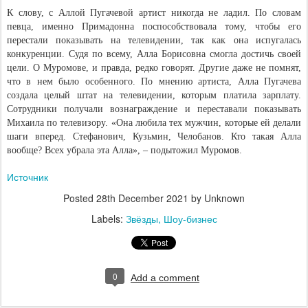
К слову, с Аллой Пугачевой артист никогда не ладил. По словам
певца, именно Примадонна поспособствовала тому, чтобы его
перестали показывать на телевидении, так как она испугалась
конкуренции. Судя по всему, Алла Борисовна смогла достичь своей
цели. О Муромове, и правда, редко говорят. Другие даже не помнят,
что в нем было особенного. По мнению артиста, Алла Пугачева
создала целый штат на телевидении, которым платила зарплату.
Сотрудники получали вознаграждение и переставали показывать
Михаила по телевизору. «Она любила тех мужчин, которые ей делали
шаги вперед. Стефанович, Кузьмин, Челобанов. Кто такая Алла
вообще? Всех убрала эта Алла», – подытожил Муромов.
Источник
Posted
28th December 2021
by Unknown
Labels:
Звёзды
Шоу-бизнес
0
Add a comment