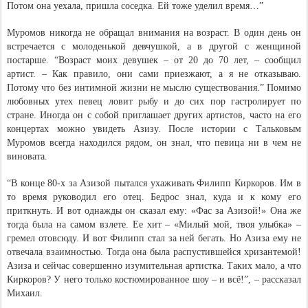
Потом она уехала, пришла соседка. Ей тоже уделил время…”
Муромов никогда не обращал внимания на возраст. В один день он
встречается с молоденькой девчушкой, а в другой с женщиной
постарше. “Возраст моих девушек – от 20 до 70 лет, – сообщил
артист. – Как правило, они сами приезжают, а я не отказываю.
Потому что без интимной жизни не мыслю существования.” Помимо
любовных утех певец ловит рыбу и до сих пор гастролирует по
стране. Иногда он с собой приглашает других артистов, часто на его
концертах можно увидеть Азизу. После истории с Тальковым
Муромов всегда находился рядом, он знал, что певица ни в чем не
виновата.
“В конце 80-х за Азизой пытался ухаживать Филипп Киркоров. Им в
то время руководил его отец. Бедрос знал, куда и к кому его
приткнуть. И вот однажды он сказал ему: «Фас за Азизой!» Она же
тогда была на самом взлете. Ее хит – «Милый мой, твоя улыбка» –
гремел отовсюду. И вот Филипп стал за ней бегать. Но Азиза ему не
отвечала взаимностью. Тогда она была распустившейся хризантемой!
Азиза и сейчас совершенно изумительная артистка. Таких мало, а что
Киркоров? У него только костюмированное шоу – и всё!”, – рассказал
Михаил.